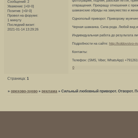
фотографии, подчин, рабская петля, при
Сообщений:
2
отвращения. Прекращу отношения с преж
Уважение:
[+0/-0]
шаманские обряды на замужество и жен
Позитив:
[+0/-0]
Провел на форуме:
Однополый приворот. Приворожу мужчину
1 минуту
Последний визит:
Черная шаманка. Сила рода. Любой вид и
2021-01-14 13:29:26
Индивидуальная работа до результата ли
Подробности на сайте:
http://koldovstvo-m
Контакты:
Телефон: (SMS, Viber, WhatsApp) +79126
0
Страница:
1
»
орехово-зуево
»
реклама
»
Сильный любовный приворот. Отворот. П