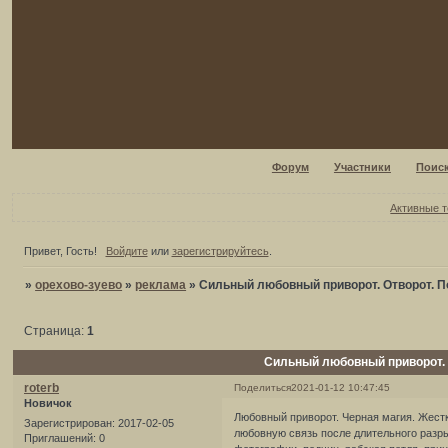
Форум
Участники
Поис
Активные 
Привет, Гость!
Войдите
или
зарегистрируйтесь
.
»
орехово-зуево
»
реклама
»
Сильный любовный приворот. Отворот. П
Страница:
1
Сильный любовный приворот. О
roterb
Поделиться
2021-01-12 10:47:45
Новичок
Любовный приворот. Черная магия. Жест
Зарегистрирован
: 2017-02-05
любовную связь после длительного разр
Приглашений:
0