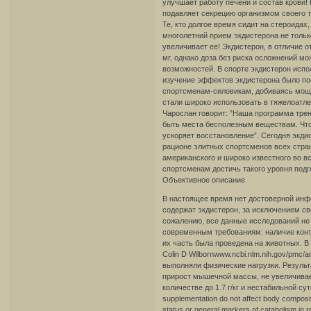
улучшает работу печени и состав крови!
подавляет секрецию организмом своего т
Те, кто долгое время сидит на стероидах
многолетний прием экдистерона не тольк
увеличивает ее! Экдистерон, в отличие 
мг, однако доза без риска осложнений м
возможностей. В спорте экдистерон испо
изучение эффектов экдистерона было по
спортсменам-силовикам, добиваясь мощно
стали широко использовать в тяжелоатл
Чарослан говорит: ”Наша программа трен
быть места бесполезным веществам. Что
ускоряет восстановление”. Сегодня экди
рационе элитных спортсменов всех стран
американского и широко известного во в
спортсменам достичь такого уровня подг
Объективное описание
В настоящее время нет достоверной инф
содержат экдистерон, за исключением с
сожалению, все данные исследований не
современным требованиям: наличие конт
их часть была проведена на животных. В
Colin D Wilbornwww.ncbi.nlm.nih.gov/pmc
выполняли физические нагрузки. Результ
прирост мышечной массы, не увеличивае
количестве до 1.7 г/кг и нестабильной сут
supplementation do not affect body compositi
status or general markers of catabolism i