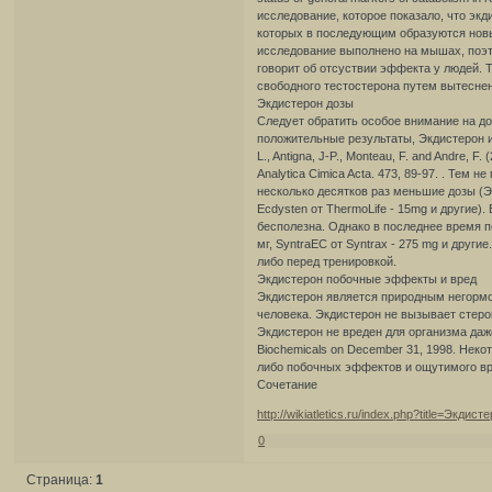
исследование, которое показало, что экд
которых в последующим образуются нов
исследование выполнено на мышах, поэт
говорит об отсуствии эффекта у людей. 
свободного тестостерона путем вытеснен
Экдистерон дозы
Следует обратить особое внимание на до
положительные результаты, Экдистерон ис
L., Antigna, J-P., Monteau, F. and Andre, F. 
Analytica Cimica Acta. 473, 89-97. . Тем
несколько десятков раз меньшие дозы (Экд
Ecdysten от ThermoLife - 15mg и другие).
бесполезна. Однако в последнее время по
мг, SyntraEC от Syntrax - 275 mg и друг
либо перед тренировкой.
Экдистерон побочные эффекты и вред
Экдистерон является природным негормо
человека. Экдистерон не вызывает стеро
Экдистерон не вреден для организма даж
Biochemicals on December 31, 1998. Неко
либо побочных эффектов и ощутимого вре
Сочетание
http://wikiatletics.ru/index.php?title=Экдист
0
Страница:
1