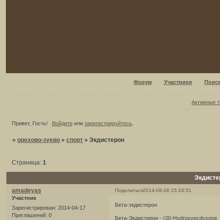
Форум
Участники
Поис
Активные 
Привет, Гость!
Войдите
или
зарегистрируйтесь
.
»
орехово-зуево
»
спорт
»
Экдистерон
Страница:
1
Экдисте
amadeyas
Поделиться
2014-08-28 15:24:51
Участник
Бета-экдистерон
Зарегистрирован
: 2014-04-17
Приглашений:
0
Бета-Экдистерон - (20-Hydroxyecdysone,