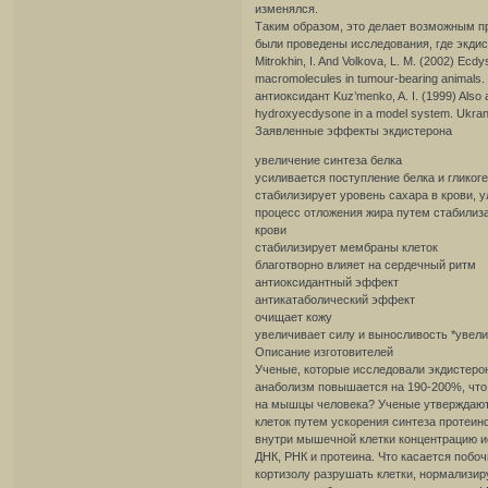
изменялся.
Таким образом, это делает возможным п
были проведены исследования, где экдист
Mitrokhin, I. And Volkova, L. M. (2002) Ecdy
macromolecules in tumour-bearing animals. 
антиоксидант Kuz’menko, A. I. (1999) Also a 
hydroxyecdysone in a model system. Ukransk
Заявленные эффекты экдистерона
увеличение синтеза белка
усиливается поступление белка и глико
стабилизирует уровень сахара в крови, 
процесс отложения жира путем стабилиза
крови
стабилизирует мембраны клеток
благотворно влияет на сердечный ритм
антиоксидантный эффект
антикатаболический эффект
очищает кожу
увеличивает силу и выносливость *уве
Описание изготовителей
Ученые, которые исследовали экдистеро
анаболизм повышается на 190-200%, что
на мышцы человека? Ученые утверждают,
клеток путем ускорения синтеза протеин
внутри мышечной клетки концентрацию ио
ДНК, РНК и протеина. Что касается побоч
кортизолу разрушать клетки, нормализир