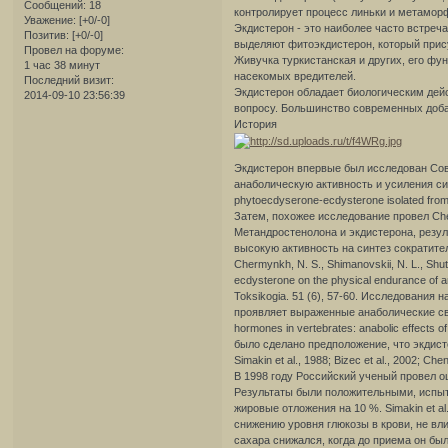
Сообщений:
18
контролирует процесс линьки и метаморф
Уважение:
[+0/-0]
Экдистерон - это наиболее часто встреч
Позитив:
[+0/-0]
выделяют фитоэкдистерон, который прису
Провел на форуме:
Живучка туркистанская и других, его ф
1 час 38 минут
насекомых вредителей.
Последний визит:
Экдистерон обладает биологическим дейс
2014-09-10 23:56:39
вопросу. Большинство современных добав
История
Экдистерон впервые был исследован Сов
анаболическую активность и усиления синте
phytoecdyserone-ecdysterone isolated from
Затем, похожее исследование провел Che
Метандростенолона и экдистерона, резу
высокую активность на синтез сократит
Chermynkh, N. S., Shimanovskii, N. L., Shut
ecdysterone on the physical endurance of an
Toksikogia. 51 (6), 57-60. Исследования 
проявляет выраженные анаболические свойст
hormones in vertebrates: anabolic effects o
было сделано предположение, что экдист
Simakin et al., 1988; Bizec et al., 2002; Chen
В 1998 году Российский ученый провел о
Результаты были положительными, испы
жировые отложения на 10 %. Simakin et a
снижению уровня глюкозы в крови, не влияя
сахара снижался, когда до приема он бы