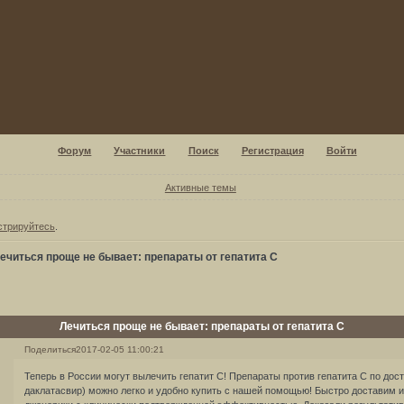
Форум
Участники
Поиск
Регистрация
Войти
Активные темы
стрируйтесь
.
ечиться проще не бывает: препараты от гепатита С
Лечиться проще не бывает: препараты от гепатита С
Поделиться
2017-02-05 11:00:21
Теперь в России могут вылечить гепатит С! Препараты против гепатита С по дос
даклатасвир) можно легко и удобно купить с нашей помощью! Быстро доставим 