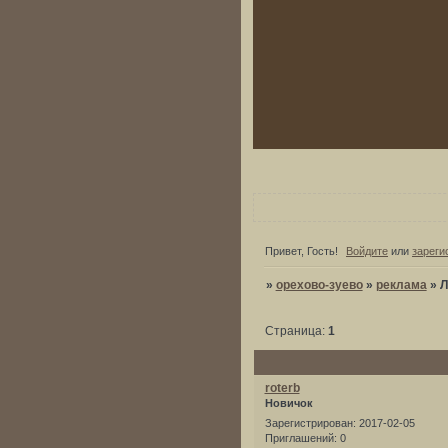
Привет, Гость!
Войдите
или
зареги
»
орехово-зуево
»
реклама
»
Л
Страница:
1
roterb
Новичок
Зарегистрирован
: 2017-02-05
Приглашений:
0