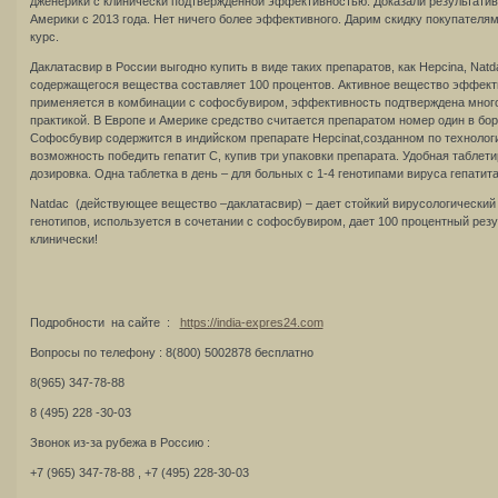
дженерики с клинически подтвержденной эффективностью. Доказали результатив
Америки с 2013 года. Нет ничего более эффективного. Дарим скидку покупателя
курс.
Даклатасвир в России выгодно купить в виде таких препаратов, как Hepcina, Natd
содержащегося вещества составляет 100 процентов. Активное вещество эффекти
применяется в комбинации с софосбувиром, эффективность подтверждена мног
практикой. В Европе и Америке средство считается препаратом номер один в бо
Софосбувир содержится в индийском препарате Hepcinat,созданном по технолог
возможность победить гепатит С, купив три упаковки препарата. Удобная табле
дозировка. Одна таблетка в день – для больных с 1-4 генотипами вируса гепатита
Natdac (действующее вещество –даклатасвир) – дает стойкий вирусологический 
генотипов, используется в сочетании с софосбувиром, дает 100 процентный резу
клинически!
Подробности на сайте :
https://india-expres24.com
Вопросы по телефону : 8(800) 5002878 бесплатно
8(965) 347-78-88
8 (495) 228 -30-03
Звонок из-за рубежа в Россию :
+7 (965) 347-78-88 , +7 (495) 228-30-03