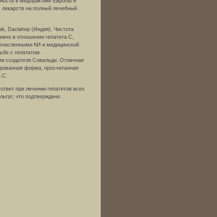
ность в медпрактике Европы и
м лекарств на полный лечебный
ak, Daclahep (Индия). Чистота
вно в отношении гепатита С,
очисленными КИ и медицинской
рьбе с гепатитом.
ии создателя Совальди. Отличная
тированная форма, просчитанная
 С.
ответ при лечении гепатитов всех
льтат, что подтверждено