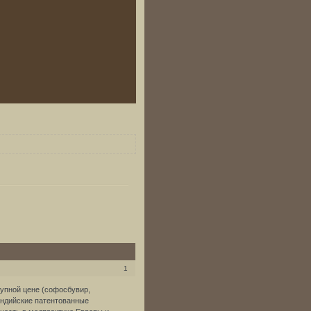
1
тупной цене (софосбувир,
индийские патентованные